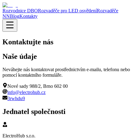
Rozvodnice DBO
Rozvaděče pro LED osvětlení
Rozvaděče
NN
Blog
Kontakty
Kontaktujte nás
Naše údaje
Neváhejte nás kontaktovat prostřednictvím e-mailu, telefonu nebo
pomocí kontaktního formuláře.
Nové sady 988/2, Brno 602 00
info@electrohub.cz
3rwhdu9
Jednatel společnosti
ElectroHub s.r.o.