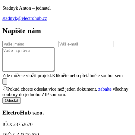
Stadnyk Anton
– jednatel
stadnyk@electrohub.cz
Napište nám
Zde můžete vložit projekt:
Klikněte nebo přetáhněte soubor sem
Pokud chcete odeslat více než jeden dokument,
zabalte
všechny
soubory do jednoho ZIP souboru.
Odeslat
ElectroHub s.r.o.
IČO:
23752670
DIČ:
CZ23752670